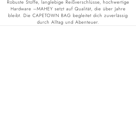
Robuste Stoffe, langlebige Reißverschlüsse, hochwertige
e
w
Hardware –MAHEY setzt auf Qualität, die über Jahre
s
bleibt. Die CAPETOWN BAG begleitet dich zuverlässig
l
durch Alltag und Abenteuer.
e
t
t
e
r
a
n
u
n
d
p
r
o
f
i
t
i
e
r
e
v