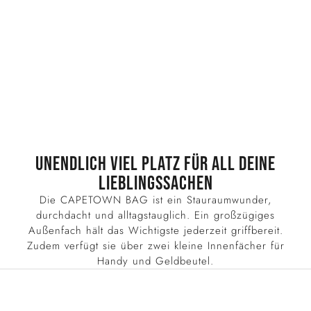
h
t
e
n
u
p
y
o
Unendlich viel Platz für all deine
u
Lieblingssachen
r
Die CAPETOWN BAG ist ein Stauraumwunder,
i
durchdacht und alltagstauglich. Ein großzügiges
Außenfach hält das Wichtigste jederzeit griffbereit.
n
Zudem verfügt sie über zwei kleine Innenfächer für
b
Handy und Geldbeutel.
o
x