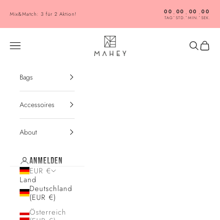
Zum Inhalt springen
00
00
00
00
:
:
:
Mix&Match: 3 für 2 Aktion!
TAG
STD.
MIN.
SEK.
MAHEY
Menü
Suchen
Warenk
Bags
Accessoires
About
ANMELDEN
EUR €
Land
Deutschland
(EUR €)
Österreich