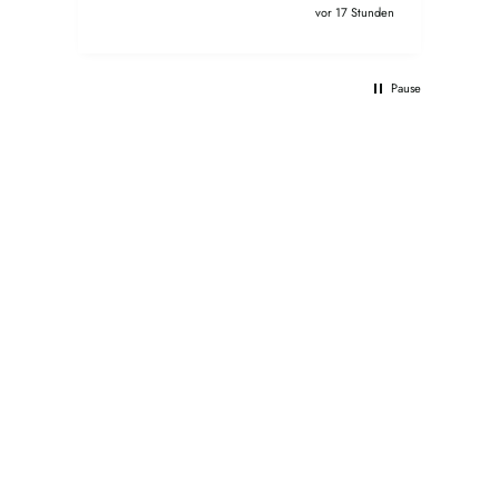
Geschenkidee!
allt
vor 17 Stunden
freu
nutz
Pause