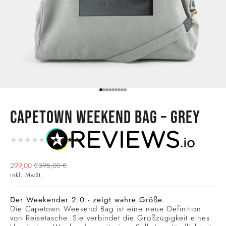
Gehe zu Element 1
Gehe zu Element 2
Gehe zu Element 3
Gehe zu Element 4
Gehe zu Element 5
Gehe zu Element 6
Gehe zu Element 7
Gehe zu Element 8
Gehe zu Element 9
CAPETOWN WEEKEND BAG – GREY
★★★★★
★★★★★
Angebot
Regulärer Preis
299,00 €
395,00 €
inkl. MwSt.
Der Weekender 2.0 - zeigt wahre Größe.
Die Capetown Weekend Bag ist eine neue Definition
von Reisetasche. Sie verbindet die Großzügigkeit eines