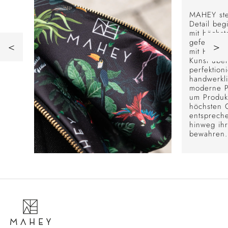
MAHEY ste
Detail beg
mit höchst
gefertigt 
<
>
mit Handwe
Kunst übe
perfektion
handwerkli
moderne P
um Produkt
höchsten Q
entsprech
hinweg ih
bewahren.