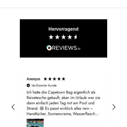
Hervorragend
Anonym
Sand
Verifizierter Kunde
V
Ich hatte die Capetown Bag eigentlich als
Die
Reisetasche gekauft, aber im Urlaub war sie
Schl
dann einfach jeden Tag mit am Pool und
mir 
Strand. 😄 Es passt wirklich alles rein –
so r
Handtücher, Sonnencreme, Wasserflaschen
fant
und der ganze Kleinkram. Und trotzdem
allt
sieht sie nicht nach typischer Strandtasche
freu